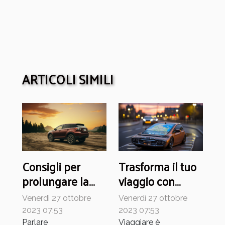
ARTICOLI SIMILI
Consigli per
Trasforma il tuo
prolungare la
viaggio con
vita del tuo
l'ultimo GPS per
Venerdì 27 ottobre
Venerdì 27 ottobre
autoveicolo
auto
2023 07:53
2023 07:53
Parlare
Viaggiare è