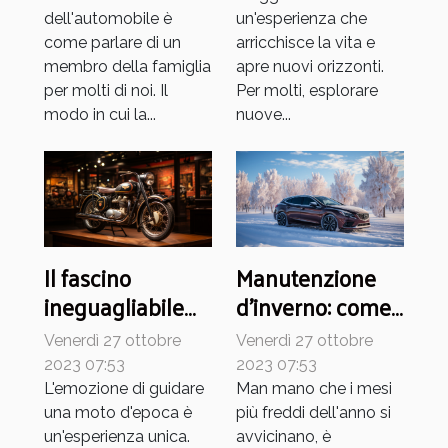
dell'automobile è
un'esperienza che
come parlare di un
arricchisce la vita e
membro della famiglia
apre nuovi orizzonti.
per molti di noi. Il
Per molti, esplorare
modo in cui la...
nuove...
Il fascino
Manutenzione
ineguagliabile
d'inverno: come
delle moto
proteggere la
Venerdì 27 ottobre
Venerdì 27 ottobre
d'epoca
tua auto dal
2023 07:53
2023 07:53
freddo
L'emozione di guidare
Man mano che i mesi
una moto d'epoca è
più freddi dell'anno si
un'esperienza unica.
avvicinano, è