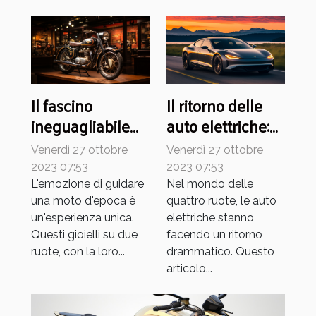
Il fascino
Il ritorno delle
ineguagliabile
auto elettriche:
delle moto
una guida per i
Venerdì 27 ottobre
Venerdì 27 ottobre
d'epoca
neofiti
2023 07:53
2023 07:53
L'emozione di guidare
Nel mondo delle
una moto d'epoca è
quattro ruote, le auto
un'esperienza unica.
elettriche stanno
Questi gioielli su due
facendo un ritorno
ruote, con la loro...
drammatico. Questo
articolo...