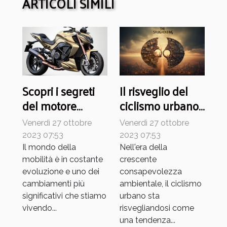
ARTICOLI SIMILI
Scopri i segreti
Il risveglio del
del motore
ciclismo urbano:
elettrico per
tendenza o
Venerdì 27 ottobre
Venerdì 27 ottobre
moto
necessità?
2023 07:53
2023 07:53
Il mondo della
Nell'era della
mobilità è in costante
crescente
evoluzione e uno dei
consapevolezza
cambiamenti più
ambientale, il ciclismo
significativi che stiamo
urbano sta
vivendo...
risvegliandosi come
una tendenza...